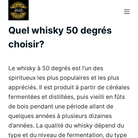
P
a
s
Quel whisky 50 degrés
s
choisir?
e
r
a
Le whisky à 50 degrés est l’un des
u
spiritueux les plus populaires et les plus
c
appréciés. Il est produit à partir de céréales
o
fermentées et distillées, puis vieilli en fûts
n
de bois pendant une période allant de
t
quelques années à plusieurs dizaines
e
d’années. La qualité du whisky dépend du
n
type et du niveau de fermentation, du type