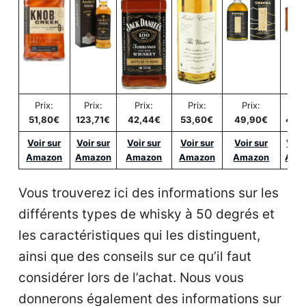
Prix:
Prix:
Prix:
Prix:
Prix:
Pri
51,80€
123,71€
42,44€
53,60€
49,90€
48,
Voir sur
Voir sur
Voir sur
Voir sur
Voir sur
Voir
Amazon
Amazon
Amazon
Amazon
Amazon
Ama
Vous trouverez ici des informations sur les
différents types de whisky à 50 degrés et
les caractéristiques qui les distinguent,
ainsi que des conseils sur ce qu’il faut
considérer lors de l’achat. Nous vous
donnerons également des informations sur