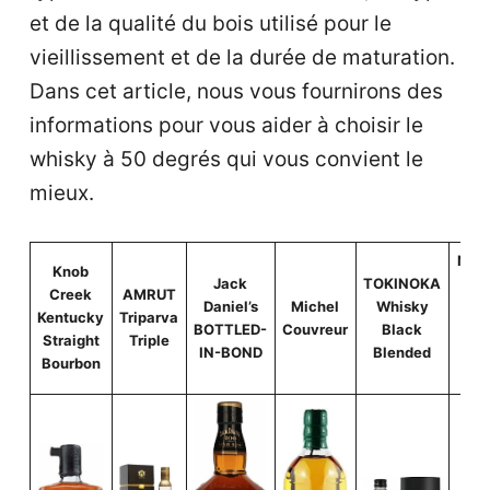
u
et de la qualité du bois utilisé pour le
vieillissement et de la durée de maturation.
Dans cet article, nous vous fournirons des
informations pour vous aider à choisir le
whisky à 50 degrés qui vous convient le
mieux.
NIKK
Knob
Jack
TOKINOKA
Fr
Creek
AMRUT
Daniel’s
Michel
Whisky
th
Kentucky
Triparva
BOTTLED-
Couvreur
Black
Bar
Straight
Triple
IN-BOND
Blended
av
Bourbon
ét