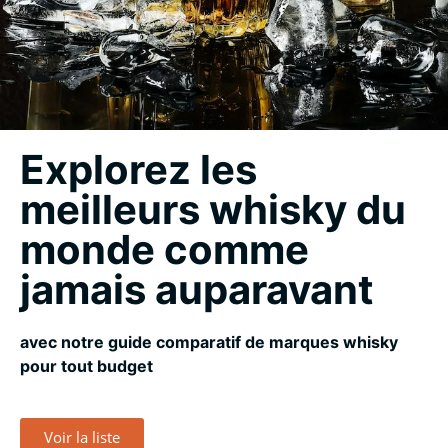
n
u
Explorez les
meilleurs whisky du
monde comme
jamais auparavant
avec notre guide comparatif de marques whisky
pour tout budget
Voir la liste