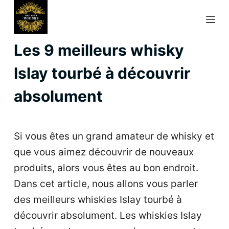
P
a
s
Les 9 meilleurs whisky
s
Islay tourbé à découvrir
e
r
absolument
a
u
Si vous êtes un grand amateur de whisky et
c
que vous aimez découvrir de nouveaux
o
produits, alors vous êtes au bon endroit.
n
Dans cet article, nous allons vous parler
t
des meilleurs whiskies Islay tourbé à
e
découvrir absolument. Les whiskies Islay
n